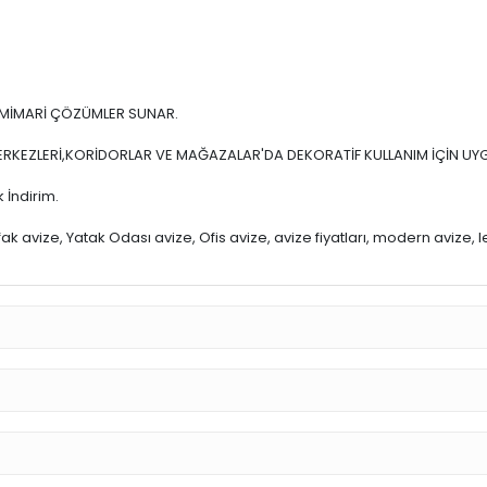
E MİMARİ ÇÖZÜMLER SUNAR.
Ş MERKEZLERİ,KORİDORLAR VE MAĞAZALAR'DA DEKORATİF KULLANIM İÇİN U
 İndirim.
 avize, Yatak Odası avize, Ofis avize, avize fiyatları, modern avize, led