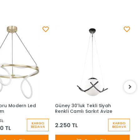
oru Modern Led
Güney 30'luk Tekli Siyah
G
cm
Renkli Camlı Sarkıt Avize
R
TL
KARGO
KARGO
2.250 TL
2
0 TL
BEDAVA
BEDAVA