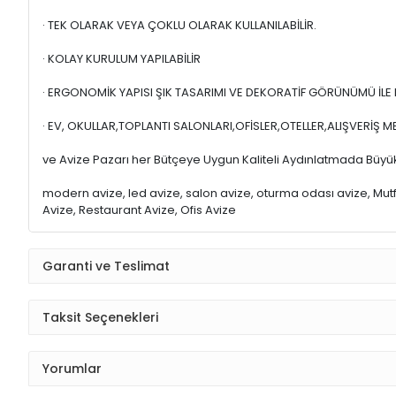
· TEK OLARAK VEYA ÇOKLU OLARAK KULLANILABİLİR.
· KOLAY KURULUM YAPILABİLİR
· ERGONOMİK YAPISI ŞIK TASARIMI VE DEKORATİF GÖRÜNÜMÜ İL
· EV, OKULLAR,TOPLANTI SALONLARI,OFİSLER,OTELLER,ALIŞVERİ
ve Avize Pazarı her Bütçeye Uygun Kaliteli Aydınlatmada Büyük
modern avize, led avize, salon avize, oturma odası avize, Mutfak
Avize, Restaurant Avize, Ofis Avize
Garanti ve Teslimat
Taksit Seçenekleri
Yorumlar