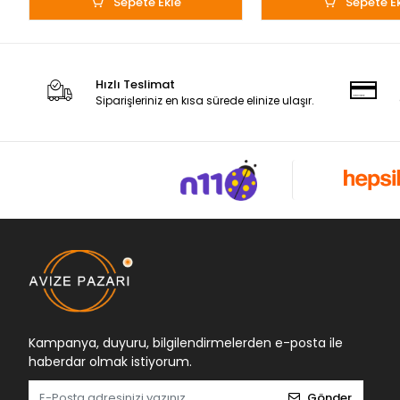
Sepete Ekle
Sepete E
Hızlı Teslimat
Siparişleriniz en kısa sürede elinize ulaşır.
Kampanya, duyuru, bilgilendirmelerden e-posta ile
haberdar olmak istiyorum.
Gönder