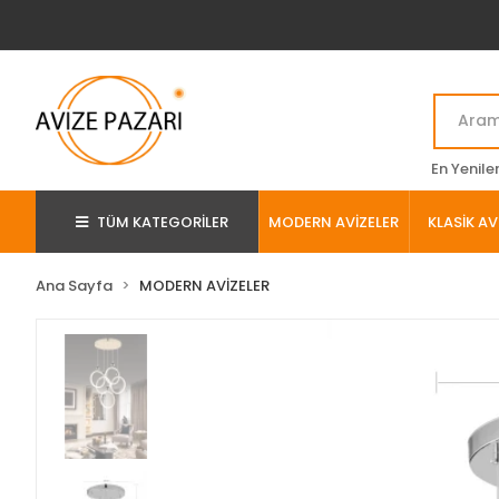
En Yenile
TÜM KATEGORİLER
MODERN AVİZELER
KLASİK AV
Ana Sayfa
MODERN AVİZELER