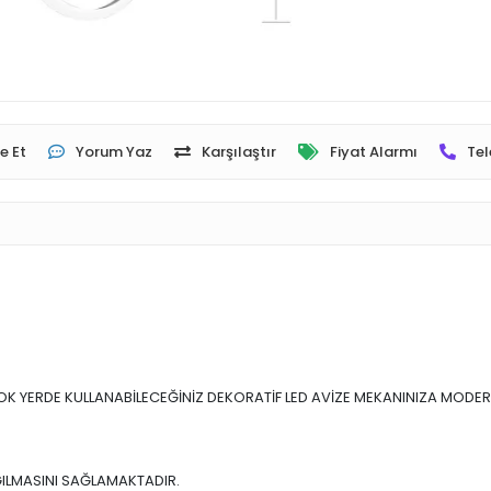
e Et
Yorum Yaz
Karşılaştır
Fiyat Alarmı
Tel
RÇOK YERDE KULLANABİLECEĞİNİZ DEKORATİF LED AVİZE MEKANINIZA MODE
ĞILMASINI SAĞLAMAKTADIR.