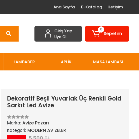
Ana Sayfa
E-Katalog
İletişim
0
Giriş Yap
Sepetim
Üye Ol
LAMBADER
APLİK
MASA LAMBASI
Dekoratif Beşli Yuvarlak Üç Renkli Gold
Sarkıt Led Avize
Marka:
Avize Pazarı
Kategori:
MODERN AVİZELER
5.500 TL