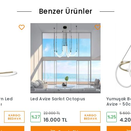
Benzer Ürünler
n Led
Led Avize Sarkıt Octopus
Yumuşak B
ı
Avize - 50
22.000 TL
5.600 
KARGO
KARGO
%27
%25
16.000 TL
4.20
BEDAVA
BEDAVA