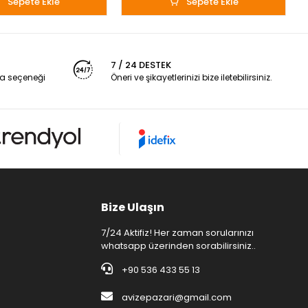
Sepete Ekle
Sepete Ekle
7 / 24 DESTEK
a seçeneği
Öneri ve şikayetlerinizi bize iletebilirsiniz.
Bize Ulaşın
7/24 Aktifiz! Her zaman sorularınızı
whatsapp üzerinden sorabilirsiniz..
+90 536 433 55 13
avizepazari@gmail.com