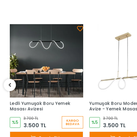
Ledli Yumuşak Boru Yemek
Yumuşak Boru Moder
Masası Avizesi
Avize - Yemek Masas
3.700 TL
3.700 TL
KARGO
%5
%5
3.500 TL
3.500 TL
BEDAVA