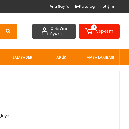
Ana Sayfa
E-Katalog
İletişim
0
Giriş Yap
Sepetim
Üye Ol
LAMBADER
APLİK
MASA LAMBASI
layın.