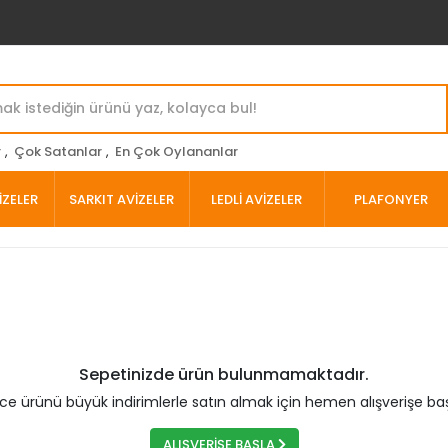
r
,
Çok Satanlar
,
En Çok Oylananlar
İZELER
SARKIT AVİZELER
LEDLİ AVİZELER
PLAFONYER
Sepetinizde ürün bulunmamaktadır.
rce ürünü büyük indirimlerle satın almak için hemen alışverişe baş
ALIŞVERİŞE BAŞLA