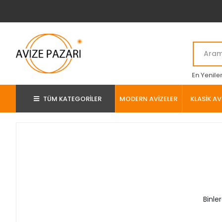
En Yenile
TÜM KATEGORİLER
MODERN AVİZELER
KLASİK AV
Binle