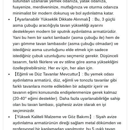
sütundan uzanarak yemek odanıza, yatak odanıza,
fuayenize, merdiveninize, mutfağınıza ve oturma odanıza
minimalist bir modern dokunuş ve bol aydınlatma katar.
【Ayarlanabilir Yükseklik Dikkate Alınmalı】: Bu, 3 güçlü
asma çubuğu aracılığıyla tavan yüksekliği ayarını
destekleyen modern bir sputnik aydınlatma armatürüdür.
Yani bu hem bir sarkıt lambadır (asma çubuğu ile) hem de
yarı gömme tavan lambasıdır (asma çubuğu olmadan) ve
istediğiniz asma uzunluğunu elde etmek için sadece
istediğiniz çubuk uzunluğunu seçmeniz gerekir. Düşünceli
tasarım, farklı fikirlere ve ev stiline göre asma yüksekliğini
özelleştirebilirsiniz. Her ev için, her alan için.
【Eğimli ve Düz Tavanlar Mevcuttur】: Bu yemek odası
aydınlatma armatürü, düz, eğimli ve tonozlu tavanlar gibi
farklı tavanlara monte edilebilen bir adaptör içerir ve
tavanın eğimi konusunda endişelenmenize gerek kalmaz
(20-40° eğimi destekler). Daha fazla uyarlanabilirliğe sahip
olan bu tavan lambası, şüphesiz avize olarak en iyi
seçiminizdir.
【Yüksek Kaliteli Malzeme ve Göz Bakımı】: Siyah avize
aydınlatma armatürünün direği sağlam metal dökümden ve
profesyonel bir kaplamadan yapılmıştır, bu 5 ışıklı tavan