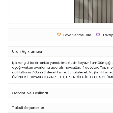
Favorilerime Ekle
Tavsiy
Ürün Açıklaması
Işık rengi 3 farklı renkte yanabilmektedir Beyaz-Sarı-Gün ışığı .
aşağı-yukarı ayarlama aparatı mevcuttur. ; 1 adet Led Top mevcu
da Haftanın 7 Günü Sizlere Hizmet Sunabilecek Müşteri Hizm
ÜRÜNLER İLE KIYASLAMAYINIZ- LED,LER 1.İNCİ KALİTE OLUP 5 YIL Ö
Garanti ve Teslimat
Taksit Seçenekleri