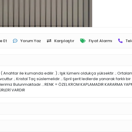
e Et
Yorum Yaz
Karşılaştır
Fiyat Alarmı
Tel
 ( Anahtar ile kumanda edilir. ) ; Işık lümeni oldukça yüksektir. ; Ortal
ttur. ; Kristal Taç süslemelidir. ; Spril şerit ledlerde yanarak farklı
etlerimiz Bulunmaktadır. ; RENK = ÖZEL KROM KAPLAMADIR KARARMA YAP
MÜRLERİ VARDIR