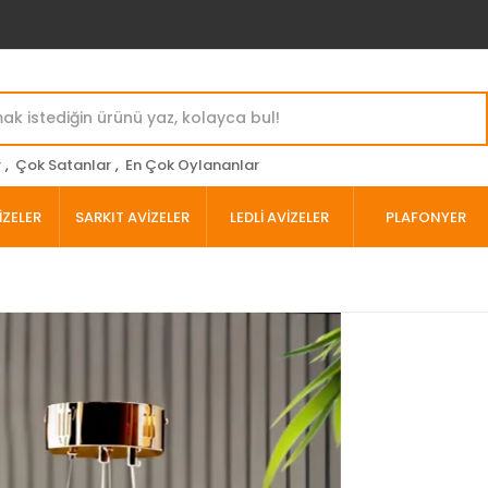
r
,
Çok Satanlar
,
En Çok Oylananlar
İZELER
SARKIT AVİZELER
LEDLİ AVİZELER
PLAFONYER