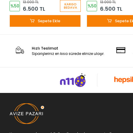
13.000 TL
13.000 TL
KARGO
%50
%50
6.500 TL
6.500 TL
BEDAVA
Sepete Ekle
Sepete E
Hızlı Teslimat
Siparişleriniz en kısa sürede elinize ulaşır.