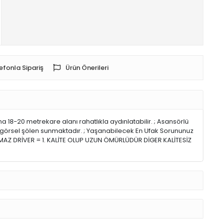
efonla Sipariş
Ürün Önerileri
ama 18-20 metrekare alanı rahatlıkla aydınlatabilir. ; Asansörlü
 bir görsel şölen sunmaktadır. ; Yaşanabilecek En Ufak Sorununuz
MAZ DRİVER = 1. KALİTE OLUP UZUN ÖMÜRLÜDÜR DİGER KALİTESİZ