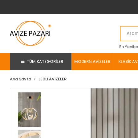
En Yenile
TÜM KATEGORİLER
MODERN AVİZELER
KLASİK AV
Ana Sayfa
LEDLİ AVİZELER