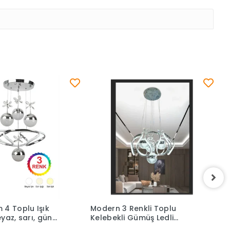
 4 Toplu Işık
Modern 3 Renkli Toplu
G
yaz, sarı, gün
Kelebekli Gümüş Ledli
P
 Avize
Sarkıt Avize
A