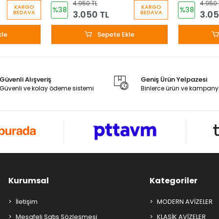
4.950 TL
4.950 
KARGO
KARGO
%38
%38
3.050 TL
3.05
BEDAVA
BEDAVA
kle
Sepete Ekle
Güvenli Alışveriş
Geniş Ürün Yelpazesi
Güvenli ve kolay ödeme sistemi
Binlerce ürün ve kampany
Kurumsal
Kategoriler
İletişim
MODERN AVİZELER
Mesafeli Satış Sözleşmesi
KLASİK AVİZELER