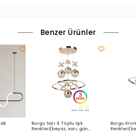
Benzer Ürünler
şak
Burgu Sarı 4 Toplu Işık
Burgu Krom
Renkleri(beyaz, sarı, gün
Renkleri(be
ışığı) Ledli Avize
ışığı) Ledli