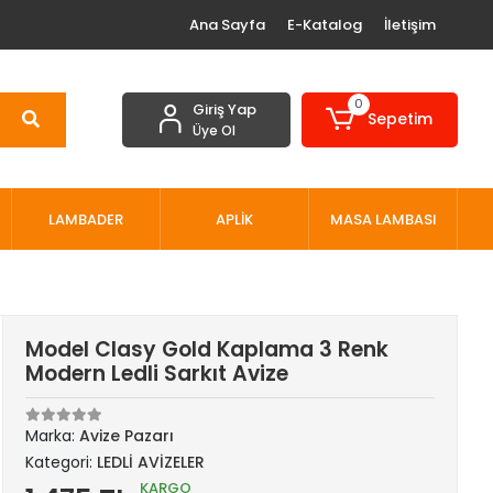
Ana Sayfa
E-Katalog
İletişim
0
Giriş Yap
Sepetim
Üye Ol
LAMBADER
APLİK
MASA LAMBASI
Model Clasy Gold Kaplama 3 Renk
Modern Ledli Sarkıt Avize
Marka:
Avize Pazarı
Kategori:
LEDLİ AVİZELER
KARGO