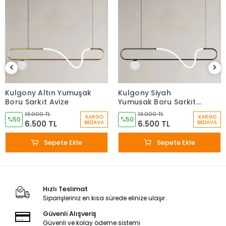
Kulgony Altın Yumuşak
Kulgony Siyah
Boru Sarkıt Avize
Yumuşak Boru Sarkıt
Avize
13.000 TL
13.000 TL
KARGO
KARGO
%50
%50
6.500 TL
6.500 TL
BEDAVA
BEDAVA
Sepete Ekle
Sepete Ekle
Hızlı Teslimat
Siparişleriniz en kısa sürede elinize ulaşır.
Güvenli Alışveriş
Güvenli ve kolay ödeme sistemi