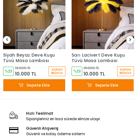
Siyah Beyaz Deve Kuşu
Sarı Lacivert Deve Kuşu
Tüyü Masa Lambası
Tüyü Masa Lambası
13.000 TL
13.000 TL
KARGO
KARGO
%23
%23
10.000 TL
10.000 TL
BEDAVA
BEDAVA
Sepete Ekle
Sepete Ekle
Hızlı Teslimat
Siparişleriniz en kısa sürede elinize ulaşır.
Güvenli Alışveriş
Güvenli ve kolay ödeme sistemi