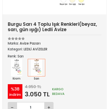
Burgu Sarı 4 Toplu Işık Renkleri(beyaz,
sarı, gün ışığı) Ledli Avize
Marka:
Avize Pazarı
Kategori:
LEDLİ AVİZELER
Renk: Sarı
Krom
Sarı
4.950 TL
%38
KARGO
3.050 TL
BEDAVA
indirim