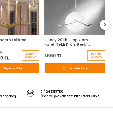
Modern Eskitmeli
Güney 20'lik Glop Cam
G
Kareli Tekli Krom Renkli
K
Sarkıt Avize
S
TL
KARGO
KARGO
1.650 TL
1
0 TL
BEDAVA
BEDAVA
Sepete Ekle
Sepete Ekle
7 / 24 DESTEK
a seçeneği
Öneri ve şikayetlerinizi bize iletebilirsiniz.