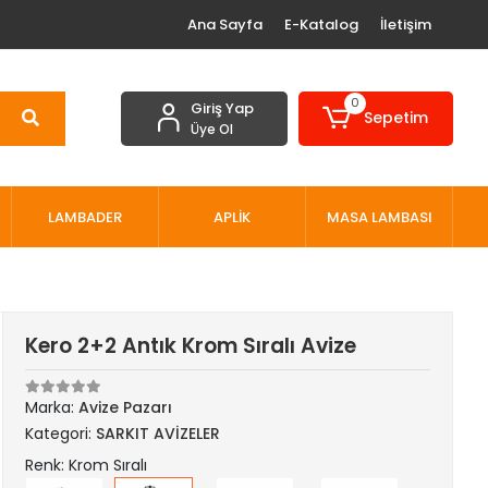
Ana Sayfa
E-Katalog
İletişim
0
Giriş Yap
Sepetim
Üye Ol
LAMBADER
APLİK
MASA LAMBASI
Kero 2+2 Antık Krom Sıralı Avize
Marka:
Avize Pazarı
Kategori:
SARKIT AVİZELER
Renk: Krom Sıralı