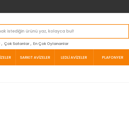
r
,
Çok Satanlar
,
En Çok Oylananlar
İZELER
SARKIT AVİZELER
LEDLİ AVİZELER
PLAFONYER