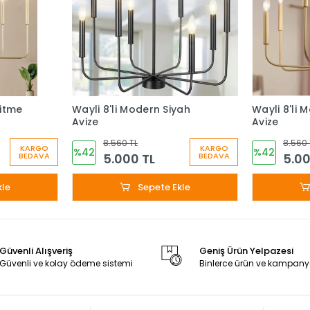
kitme
Wayli 8'li Modern Siyah
Wayli 8'li 
Avize
Avize
8.560 TL
8.560 
KARGO
KARGO
%42
%42
5.000 TL
5.00
BEDAVA
BEDAVA
kle
Sepete Ekle
Güvenli Alışveriş
Geniş Ürün Yelpazesi
Güvenli ve kolay ödeme sistemi
Binlerce ürün ve kampany