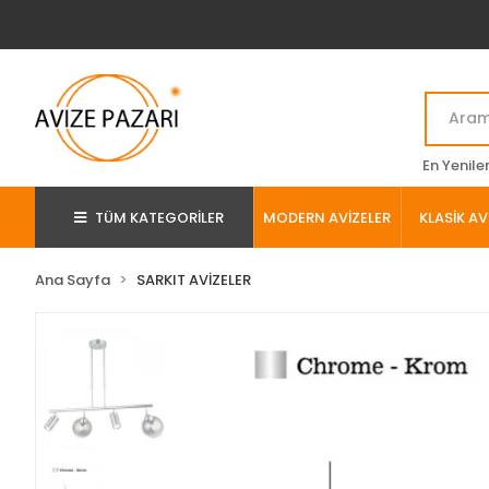
En Yenile
TÜM KATEGORİLER
MODERN AVİZELER
KLASİK AV
Ana Sayfa
SARKIT AVİZELER