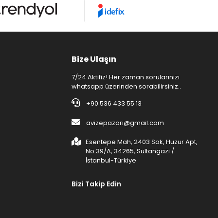
Bize Ulaşın
7/24 Aktifiz! Her zaman sorularınızı
whatsapp üzerinden sorabilirsiniz..
+90 536 433 55 13
avizepazari@gmail.com
Esentepe Mah, 2403 Sok, Huzur Apt,
No:39/A, 34265, Sultangazi /
İstanbul-Türkiye
Bizi Takip Edin