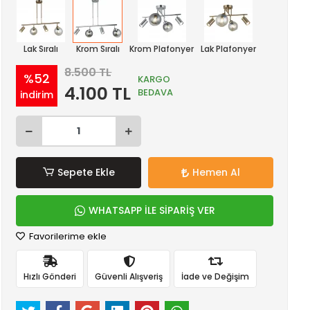
Lak Sıralı
Krom Sıralı
Krom Plafonyer
Lak Plafonyer
8.500 TL
%52
KARGO
4.100 TL
BEDAVA
indirim
Sepete Ekle
Hemen Al
WHATSAPP İLE SİPARİŞ VER
Favorilerime ekle
Hızlı Gönderi
Güvenli Alışveriş
İade ve Değişim