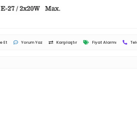
e Et
Yorum Yaz
Karşılaştır
Fiyat Alarmı
Tel