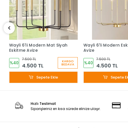
Wayli 6'li Modern Mat Siyah
Wayli 6'li Modern Es
Eskitme Avize
Avize
7.500 TL
7.500 TL
KARGO
%40
%40
4.500 TL
4.500 TL
BEDAVA
Sepete Ekle
Sepete E
Hızlı Teslimat
Siparişleriniz en kısa sürede elinize ulaşır.