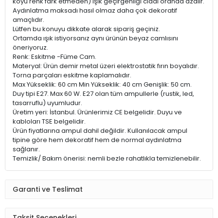
koyu renk fark etmeden) ışık geçirgenliği ciddi oranda azalır.
Aydınlatma maksadı hasıl olmaz daha çok dekoratif
amaçlıdır.
Lütfen bu konuyu dikkate alarak sipariş geçiniz.
Ortamda ışık istiyorsanız aynı ürünün beyaz camlısını
öneriyoruz.
Renk: Eskitme -Füme Cam.
Materyal: Ürün demir metal üzeri elektrostatik fırın boyalıdır.
Torna parçaları eskitme kaplamalıdır.
Max Yükseklik: 60 cm Min Yükseklik: 40 cm Genişlik: 50 cm.
Duy tipi E27. Max 60 W. E27 olan tüm ampullerle (rustik, led,
tasarruflu) uyumludur.
Üretim yeri: İstanbul. Ürünlerimiz CE belgelidir. Duyu ve
kabloları TSE belgelidir.
Ürün fiyatlarına ampul dahil değildir. Kullanılacak ampul
tipine göre hem dekoratif hem de normal aydınlatma
sağlanır.
Temizlik/ Bakım önerisi: nemli bezle rahatlıkla temizlenebilir.
Garanti ve Teslimat
Taksit Seçenekleri