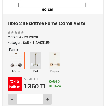
Liblo 2'li Eskitme Füme Camlı Avize
Marka:
Avize Pazarı
Kategori:
SARKIT AVİZELER
: Füme
Füme
Bal
Beyaz
2.500 TL
%46
KARGO
1.360 TL
BEDAVA
indirim