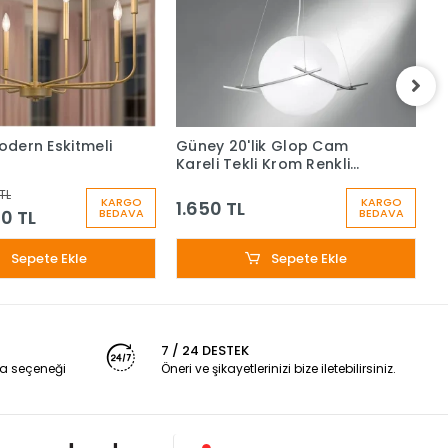
Modern Eskitmeli
Güney 20'lik Glop Cam
G
Kareli Tekli Krom Renkli
K
Sarkıt Avize
S
TL
KARGO
KARGO
1.650 TL
1
0 TL
BEDAVA
BEDAVA
Sepete Ekle
Sepete Ekle
7 / 24 DESTEK
a seçeneği
Öneri ve şikayetlerinizi bize iletebilirsiniz.