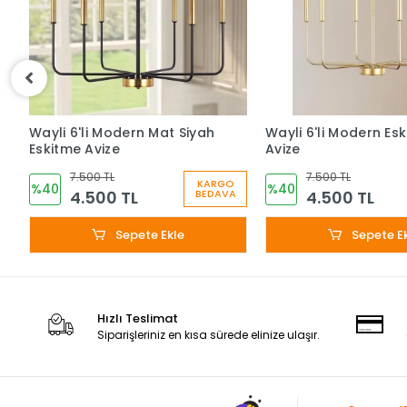
Wayli 6'li Modern Mat Siyah
Wayli 6'li Modern Es
Eskitme Avize
Avize
7.500 TL
7.500 TL
KARGO
%40
%40
4.500 TL
4.500 TL
BEDAVA
Sepete Ekle
Sepete E
Hızlı Teslimat
Siparişleriniz en kısa sürede elinize ulaşır.