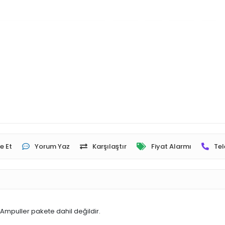
e Et
Yorum Yaz
Karşılaştır
Fiyat Alarmı
Tel
 Ampuller pakete dahil değildir.