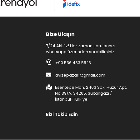
Bize Ulaşın
7/24 Aktifiz! Her zaman sorularınızı
whatsapp üzerinden sorabilirsiniz..
+90 536 433 55 13
avizepazari@gmail.com
Esentepe Mah, 2403 Sok, Huzur Apt,
No:39/A, 34265, Sultangazi /
İstanbul-Türkiye
Bizi Takip Edin