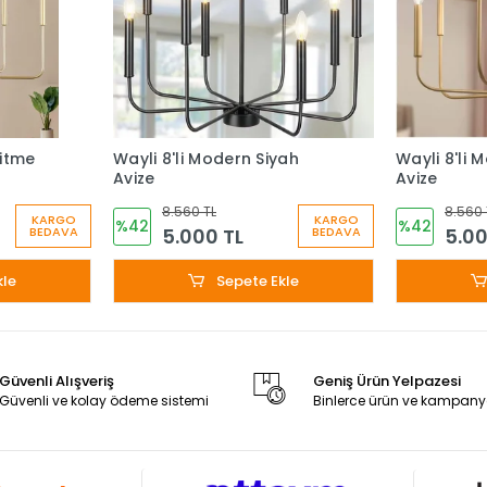
kitme
Wayli 8'li Modern Siyah
Wayli 8'li 
Avize
Avize
8.560 TL
8.560 
KARGO
KARGO
%42
%42
5.000 TL
5.00
BEDAVA
BEDAVA
kle
Sepete Ekle
Güvenli Alışveriş
Geniş Ürün Yelpazesi
Güvenli ve kolay ödeme sistemi
Binlerce ürün ve kampany