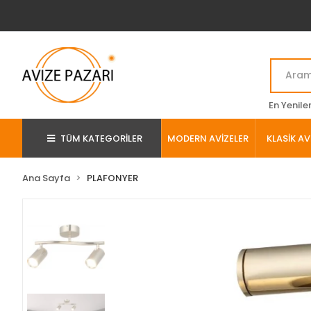
En Yenile
TÜM KATEGORİLER
MODERN AVİZELER
KLASİK AV
Ana Sayfa
PLAFONYER