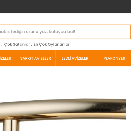
r
,
Çok Satanlar
,
En Çok Oylananlar
İZELER
SARKIT AVİZELER
LEDLİ AVİZELER
PLAFONYER