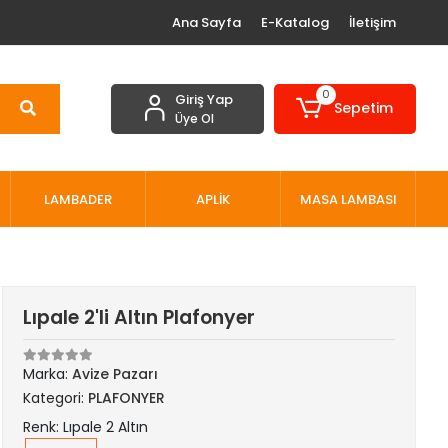
Ana Sayfa
E-Katalog
İletişim
0
Giriş Yap
Sepetim
Üye Ol
LAMBADER
APLİK
MASA LAMBASI
Lıpale 2'li Altın Plafonyer
Marka:
Avize Pazarı
Kategori:
PLAFONYER
Renk: Lıpale 2 Altın