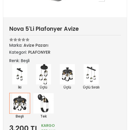
Nova 5'Li Plafonyer Avize
Marka:
Avize Pazarı
Kategori:
PLAFONYER
Renk: Beşli
İki
Üçlü
Üçlü
Üçlü Sıralı
Beşli
Tek
KARGO
3.200 TL