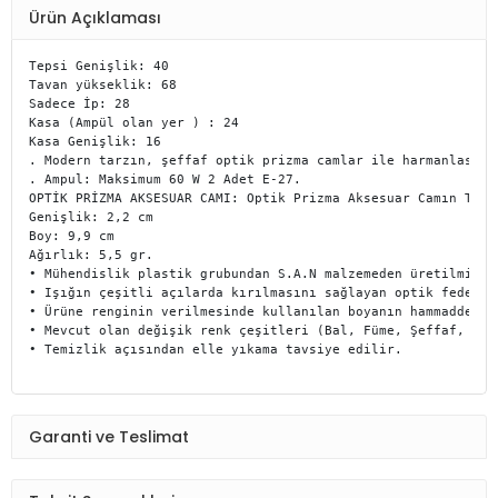
Ürün Açıklaması
Tepsi Genişlik: 40

Tavan yükseklik: 68

Sadece İp: 28

Kasa (Ampül olan yer ) : 24

Kasa Genişlik: 16

. Modern tarzın, şeffaf optik prizma camlar ile harmanlasıyl
. Ampul: Maksimum 60 W 2 Adet E-27.

OPTİK PRİZMA AKSESUAR CAMI: Optik Prizma Aksesuar Camın Tekli
Genişlik: 2,2 cm

Boy: 9,9 cm

Ağırlık: 5,5 gr.

• Mühendislik plastik grubundan S.A.N malzemeden üretilmiş, 
• Işığın çeşitli açılarda kırılmasını sağlayan optik federle
• Ürüne renginin verilmesinde kullanılan boyanın hammadde iç
• Mevcut olan değişik renk çeşitleri (Bal, Füme, Şeffaf, vb.
• Temizlik açısından elle yıkama tavsiye edilir.
Garanti ve Teslimat