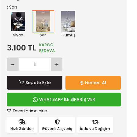
: Sarı
Siyah
Sarı
Gümüş
KARGO
3.100 TL
BEDAVA
Sepete Ekle
Hemen Al
WHATSAPP İLE SİPARİŞ VER
Favorilerime ekle
Hızlı Gönderi
Güvenli Alışveriş
İade ve Değişim