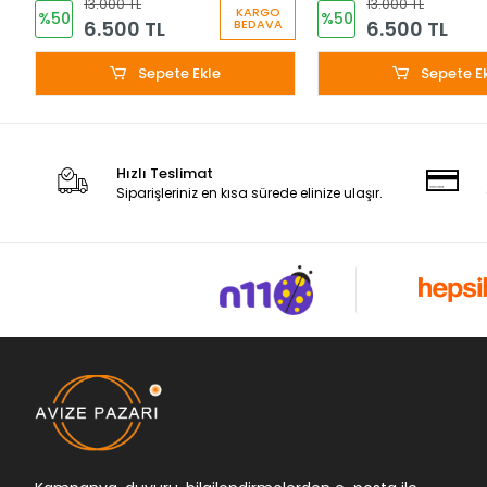
13.000 TL
13.000 TL
KARGO
%50
%50
6.500 TL
6.500 TL
BEDAVA
Sepete Ekle
Sepete E
Hızlı Teslimat
Siparişleriniz en kısa sürede elinize ulaşır.