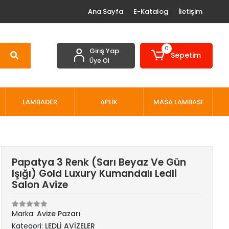
Ana Sayfa
E-Katalog
İletişim
0
Giriş Yap
Sepetim
Üye Ol
LAMBADER
APLİK
MASA LAMBASI
Papatya 3 Renk (Sarı Beyaz Ve Gün
Işığı) Gold Luxury Kumandalı Ledli
Salon Avize
Marka:
Avize Pazarı
Kategori:
LEDLİ AVİZELER