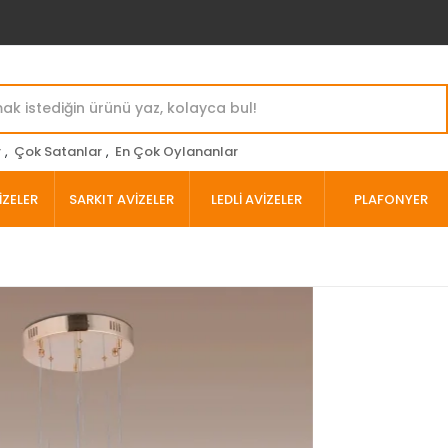
r
,
Çok Satanlar
,
En Çok Oylananlar
İZELER
SARKIT AVİZELER
LEDLİ AVİZELER
PLAFONYER