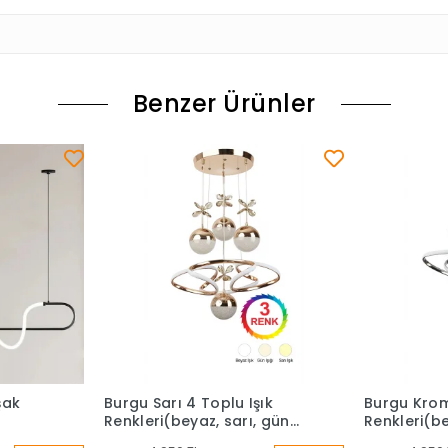
Benzer Ürünler
şak
Burgu Sarı 4 Toplu Işık
Burgu Krom
Renkleri(beyaz, sarı, gün
Renkleri(be
ışığı) Ledli Avize
ışığı) Ledli