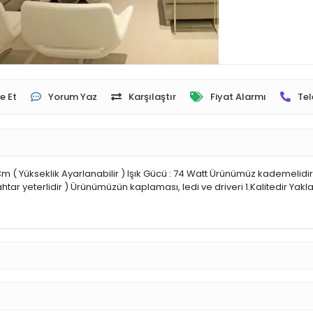
e Et
Yorum Yaz
Karşılaştır
Fiyat Alarmı
Tel
m ( Yükseklik Ayarlanabilir ) Işık Gücü : 74 Watt Ürünümüz kademelidir 
htar yeterlidir ) Ürünümüzün kaplaması, ledi ve driveri 1.Kalitedir Ya