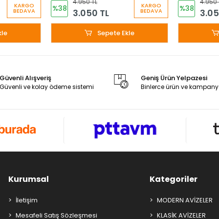
4.950 TL
4.950 
KARGO
KARGO
%38
%38
3.050 TL
3.05
BEDAVA
BEDAVA
kle
Sepete Ekle
Güvenli Alışveriş
Geniş Ürün Yelpazesi
Güvenli ve kolay ödeme sistemi
Binlerce ürün ve kampany
Kurumsal
Kategoriler
İletişim
MODERN AVİZELER
Mesafeli Satış Sözleşmesi
KLASİK AVİZELER