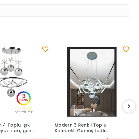
 4 Toplu Işık
Modern 3 Renkli Toplu
G
yaz, sarı, gün
Kelebekli Gümüş Ledli
P
 Avize
Sarkıt Avize
A