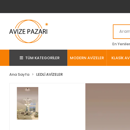
En Yenile
TÜM KATEGORİLER
MODERN AVİZELER
KLASİK AV
Ana Sayfa
LEDLİ AVİZELER