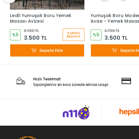
Ledli Yumuşak Boru Yemek
Yumuşak Boru Moder
Masası Avizesi
Avize - Yemek Masas
3.700 TL
3.700 TL
KARGO
%5
%5
3.500 TL
3.500 TL
BEDAVA
Sepete Ekle
Sepete E
Hızlı Teslimat
Siparişleriniz en kısa sürede elinize ulaşır.