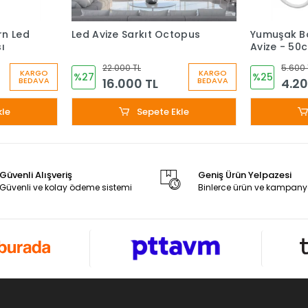
n Led
Led Avize Sarkıt Octopus
Yumuşak B
ı
Avize - 50
22.000 TL
5.600 
KARGO
KARGO
%27
%25
16.000 TL
4.20
BEDAVA
BEDAVA
kle
Sepete Ekle
Güvenli Alışveriş
Geniş Ürün Yelpazesi
Güvenli ve kolay ödeme sistemi
Binlerce ürün ve kampany