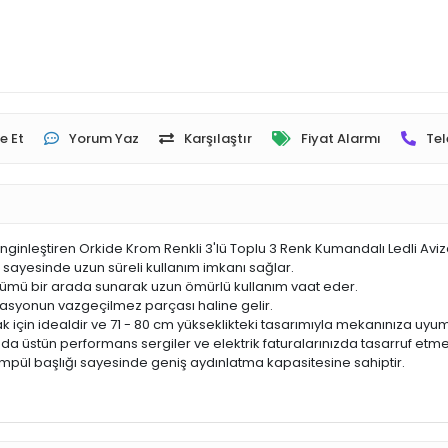
e Et
Yorum Yaz
Karşılaştır
Fiyat Alarmı
Tel
nleştiren Orkide Krom Renkli 3'lü Toplu 3 Renk Kumandalı Ledli Avize, 
er sayesinde uzun süreli kullanım imkanı sağlar.
nümü bir arada sunarak uzun ömürlü kullanım vaat eder.
syonun vazgeçilmez parçası haline gelir.
k için idealdir ve 71 - 80 cm yükseklikteki tasarımıyla mekanınıza uyu
unda üstün performans sergiler ve elektrik faturalarınızda tasarruf etm
ampül başlığı sayesinde geniş aydınlatma kapasitesine sahiptir.