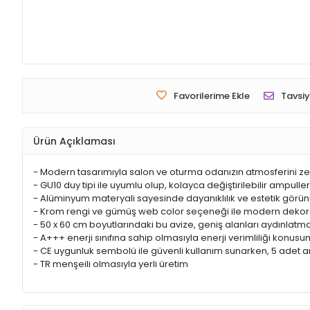
Favorilerime Ekle
Tavsiy
Ürün Açıklaması
- Modern tasarımıyla salon ve oturma odanızın atmosferini zengi
- GU10 duy tipi ile uyumlu olup, kolayca değiştirilebilir ampull
- Alüminyum materyali sayesinde dayanıklılık ve estetik görü
- Krom rengi ve gümüş web color seçeneği ile modern dekora
- 50 x 60 cm boyutlarındaki bu avize, geniş alanları aydınlatma
- A+++ enerji sınıfına sahip olmasıyla enerji verimliliği konus
- CE uygunluk sembolü ile güvenli kullanım sunarken, 5 adet 
- TR menşeili olmasıyla yerli üretim