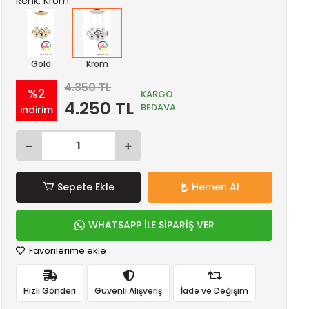
Renk: Krom
Gold
Krom
4.350 TL
%2
KARGO
4.250 TL
BEDAVA
indirim
Sepete Ekle
Hemen Al
WHATSAPP İLE SİPARİŞ VER
Favorilerime ekle
Hızlı Gönderi
Güvenli Alışveriş
İade ve Değişim