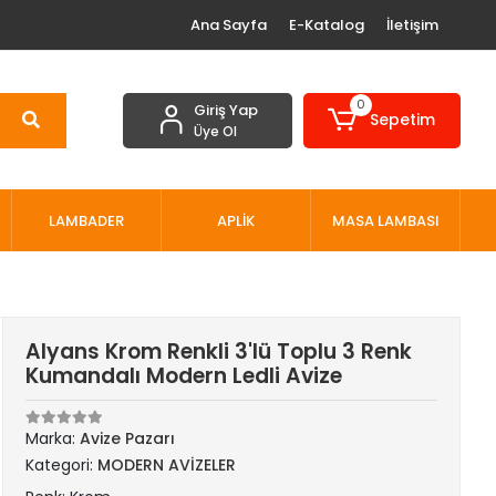
Ana Sayfa
E-Katalog
İletişim
0
Giriş Yap
Sepetim
Üye Ol
LAMBADER
APLİK
MASA LAMBASI
Alyans Krom Renkli 3'lü Toplu 3 Renk
Kumandalı Modern Ledli Avize
Marka:
Avize Pazarı
Kategori:
MODERN AVİZELER