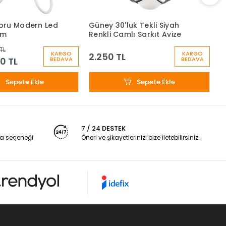
oru Modern Led
Güney 30'luk Tekli Siyah
G
cm
Renkli Camlı Sarkıt Avize
R
TL
KARGO
KARGO
2.250 TL
2
0 TL
BEDAVA
BEDAVA
Sepete Ekle
Sepete Ekle
7 / 24 DESTEK
a seçeneği
Öneri ve şikayetlerinizi bize iletebilirsiniz.