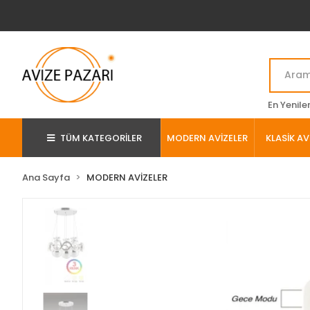
En Yenile
TÜM KATEGORİLER
MODERN AVİZELER
KLASİK AV
Ana Sayfa
MODERN AVİZELER