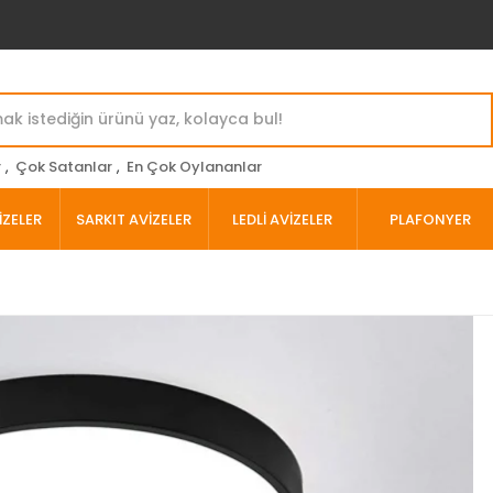
r
,
Çok Satanlar
,
En Çok Oylananlar
İZELER
SARKIT AVİZELER
LEDLİ AVİZELER
PLAFONYER