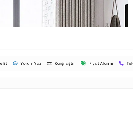
e Et
Yorum Yaz
Karşılaştır
Fiyat Alarmı
Tel