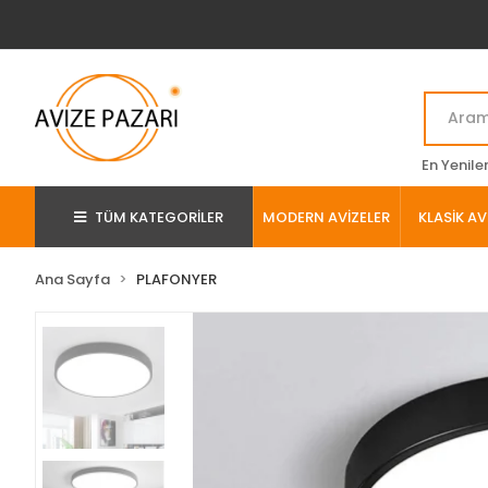
En Yenile
TÜM KATEGORİLER
MODERN AVİZELER
KLASİK AV
Ana Sayfa
PLAFONYER