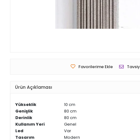
Favorilerime Ekle
Tavsiy
Ürün Açıklaması
Yükseklik
10 cm
Genişlik
80 cm
Derinlik
80 cm
Kullanım Yeri
Genel
Led
Var
Tasarım
Modern