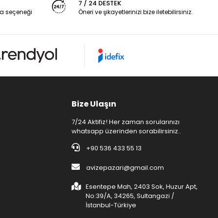
7 / 24 DESTEK
a seçeneği
Öneri ve şikayetlerinizi bize iletebilirsiniz.
Bize Ulaşın
7/24 Aktifiz! Her zaman sorularınızı
whatsapp üzerinden sorabilirsiniz..
+90 536 433 55 13
avizepazari@gmail.com
Esentepe Mah, 2403 Sok, Huzur Apt,
No:39/A, 34265, Sultangazi /
İstanbul-Türkiye