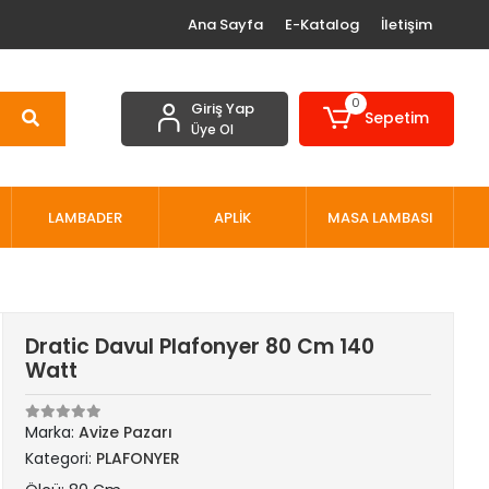
Ana Sayfa
E-Katalog
İletişim
0
Giriş Yap
Sepetim
Üye Ol
LAMBADER
APLİK
MASA LAMBASI
Dratic Davul Plafonyer 80 Cm 140
Watt
Marka:
Avize Pazarı
Kategori:
PLAFONYER