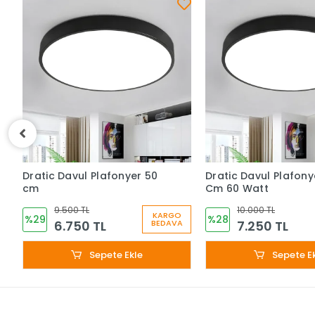
Dratic Davul Plafonyer 50
Dratic Davul Plafony
cm
Cm 60 Watt
9.500 TL
10.000 TL
KARGO
%29
%28
6.750 TL
7.250 TL
BEDAVA
Sepete Ekle
Sepete E