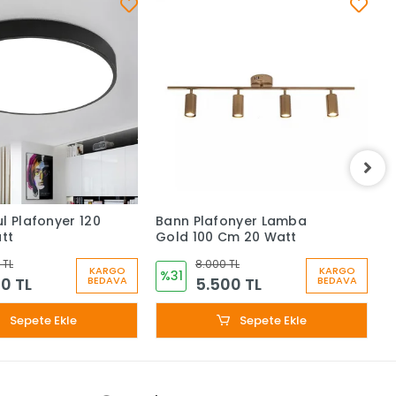
l Plafonyer 120
Bann Plafonyer Lamba
B
tt
Gold 100 Cm 20 Watt
S
 TL
8.000 TL
KARGO
KARGO
%31
0 TL
5.500 TL
BEDAVA
BEDAVA
Sepete Ekle
Sepete Ekle