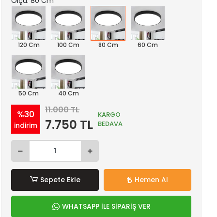
Ölçü: 80 Cm
120 Cm
100 Cm
80 Cm
60 Cm
50 Cm
40 Cm
11.000 TL
%30
KARGO
7.750 TL
BEDAVA
indirim
Sepete Ekle
Hemen Al
WHATSAPP İLE SİPARİŞ VER