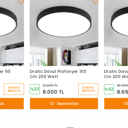
er 60
Dratic Davul Plafonyer 100
Dratic Davu
Cm 200 Watt
Cm 200 Wa
12.000 TL
15.000
KARGO
KARGO
%33
%42
8.000 TL
8.65
BEDAVA
BEDAVA
kle
Sepete Ekle