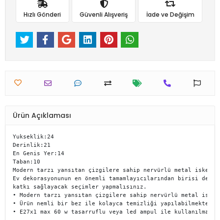
Hızlı Gönderi
Güvenli Alışveriş
İade ve Değişim
Ürün Açıklaması
Yukseklik:24

Derinlik:21

En Genis Yer:14

Taban:10

Modern tarzı yansıtan çizgilere sahip nervürlü metal iskelet
Ev dekorasyonunun en önemli tamamlayıcılarından birisi de hi
katkı sağlayacak seçimler yapmalısınız.

• Modern tarzı yansıtan çizgilere sahip nervürlü metal iskel
• Ürün nemli bir bez ile kolayca temizliği yapılabilmektedir.
• E27x1 max 60 w tasarruflu veya led ampul ile kullanılması 