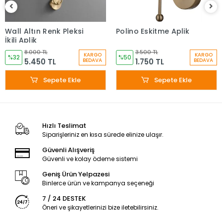
Wall Altın Renk Pleksi
Polino Eskitme Aplik
İkili Aplik
8.000 TL
3.500 TL
KARGO
KARGO
%32
%50
5.450 TL
1.750 TL
BEDAVA
BEDAVA
Sepete Ekle
Sepete Ekle
Hızlı Teslimat
Siparişleriniz en kısa sürede elinize ulaşır.
Güvenli Alışveriş
Güvenli ve kolay ödeme sistemi
Geniş Ürün Yelpazesi
Binlerce ürün ve kampanya seçeneği
7 / 24 DESTEK
Öneri ve şikayetlerinizi bize iletebilirsiniz.