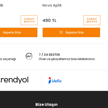
ik
Nova Aplik
S
L
KARGO
KARGO
490 TL
BEDAVA
BEDAVA
Sepete Ekle
Sepete Ekle
7 / 24 DESTEK
a seçeneği
Öneri ve şikayetlerinizi bize iletebilirsiniz.
Bize Ulaşın