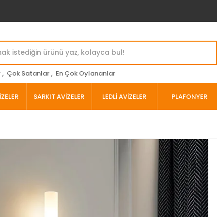
r
,
Çok Satanlar
,
En Çok Oylananlar
İZELER
SARKIT AVİZELER
LEDLİ AVİZELER
PLAFONYER