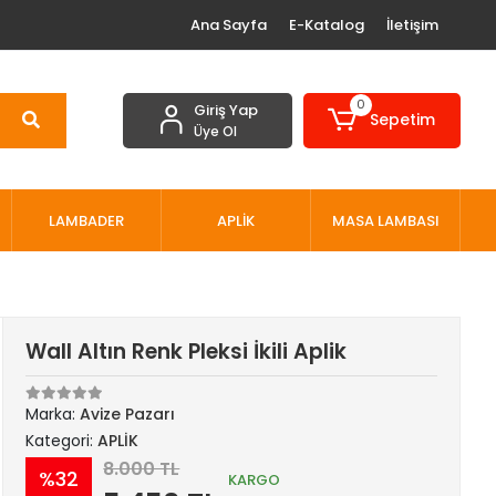
Ana Sayfa
E-Katalog
İletişim
0
Giriş Yap
Sepetim
Üye Ol
LAMBADER
APLİK
MASA LAMBASI
Wall Altın Renk Pleksi İkili Aplik
Marka:
Avize Pazarı
Kategori:
APLİK
8.000 TL
%32
KARGO