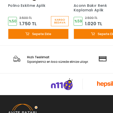
Polino Eskitme Aplik
Aconn Bakır Renk
Kaplamalı Aplik
3.500 TL
2.500 TL
KARGO
%50
%59
1.750 TL
1.020 TL
BEDAVA
Sepete Ekle
Sepete E
Hızlı Teslimat
Siparişleriniz en kısa sürede elinize ulaşır.