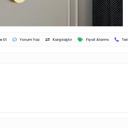
e Et
Yorum Yaz
Karşılaştır
Fiyat Alarmı
Tel