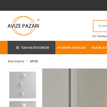
En Yenile
TÜM KATEGORİLER
MODERN AVİZELER
KLASİK AV
Ana Sayfa
APLİK