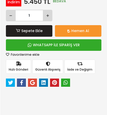
5.450 TL
BEDAVA
indirim
Sepete Ekle
Hemen Al
WHATSAPP İLE SİPARİŞ VER
Favorilerime ekle
Hızlı Gönderi
Güvenli Alışveriş
İade ve Değişim