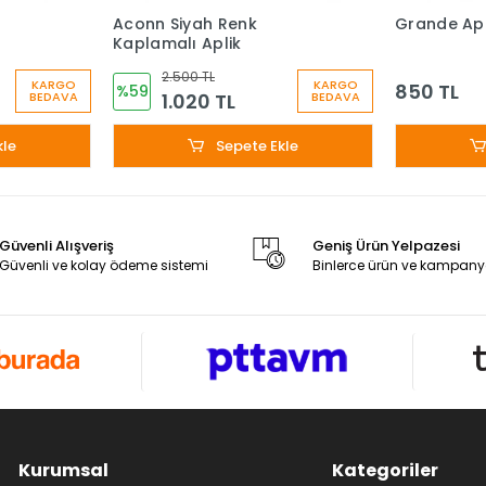
Aconn Siyah Renk
Grande Apl
Kaplamalı Aplik
2.500 TL
KARGO
KARGO
850 TL
%59
1.020 TL
BEDAVA
BEDAVA
kle
Sepete Ekle
Güvenli Alışveriş
Geniş Ürün Yelpazesi
Güvenli ve kolay ödeme sistemi
Binlerce ürün ve kampany
Kurumsal
Kategoriler