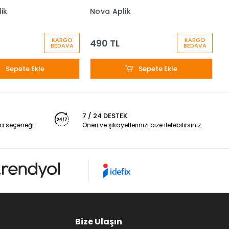
ik
Nova Aplik
S
L
KARGO
KARGO
490 TL
BEDAVA
BEDAVA
Sepete Ekle
Sepete Ekle
7 / 24 DESTEK
a seçeneği
Öneri ve şikayetlerinizi bize iletebilirsiniz.
Bize Ulaşın