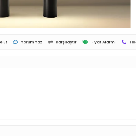
e Et
Yorum Yaz
Karşılaştır
Fiyat Alarmı
Tel