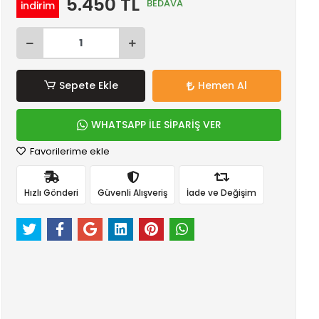
5.450 TL
BEDAVA
indirim
Sepete Ekle
Hemen Al
WHATSAPP İLE SİPARİŞ VER
Favorilerime ekle
Hızlı Gönderi
Güvenli Alışveriş
İade ve Değişim