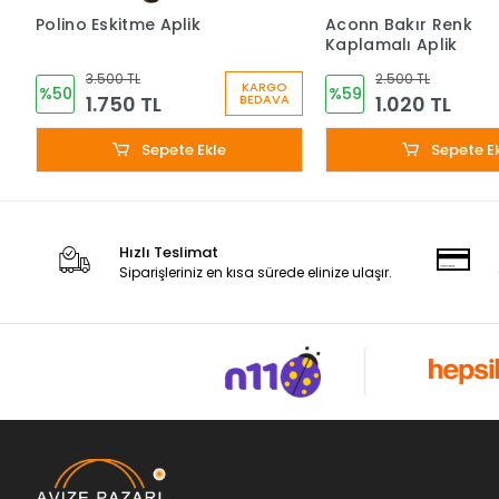
Polino Eskitme Aplik
Aconn Bakır Renk
Kaplamalı Aplik
3.500 TL
2.500 TL
KARGO
%50
%59
1.750 TL
1.020 TL
BEDAVA
Sepete Ekle
Sepete E
Hızlı Teslimat
Siparişleriniz en kısa sürede elinize ulaşır.