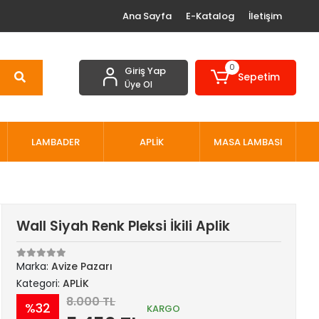
Ana Sayfa
E-Katalog
İletişim
0
Giriş Yap
Sepetim
Üye Ol
LAMBADER
APLİK
MASA LAMBASI
Wall Siyah Renk Pleksi İkili Aplik
Marka:
Avize Pazarı
Kategori:
APLİK
8.000 TL
%32
KARGO