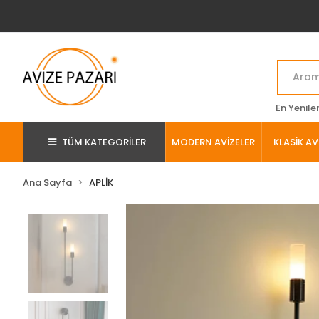
En Yenile
TÜM KATEGORİLER
MODERN AVİZELER
KLASİK AV
Ana Sayfa
APLİK