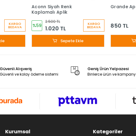
Aconn Siyah Renk
Grande Apl
Kaplamalı Aplik
2.500 TL
KARGO
KARGO
850 TL
%59
1.020 TL
BEDAVA
BEDAVA
kle
Sepete Ekle
Güvenli Alışveriş
Geniş Ürün Yelpazesi
Güvenli ve kolay ödeme sistemi
Binlerce ürün ve kampany
Kurumsal
Kategoriler