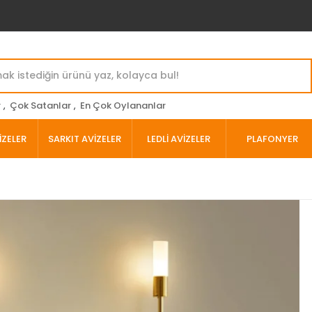
r
,
Çok Satanlar
,
En Çok Oylananlar
İZELER
SARKIT AVİZELER
LEDLİ AVİZELER
PLAFONYER