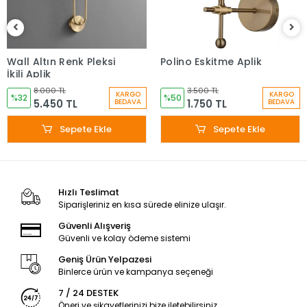
Wall Altın Renk Pleksi
Polino Eskitme Aplik
İkili Aplik
8.000 TL
3.500 TL
KARGO
KARGO
%32
%50
5.450 TL
1.750 TL
BEDAVA
BEDAVA
Sepete Ekle
Sepete Ekle
Hızlı Teslimat
Siparişleriniz en kısa sürede elinize ulaşır.
Güvenli Alışveriş
Güvenli ve kolay ödeme sistemi
Geniş Ürün Yelpazesi
Binlerce ürün ve kampanya seçeneği
7 / 24 DESTEK
Öneri ve şikayetlerinizi bize iletebilirsiniz.