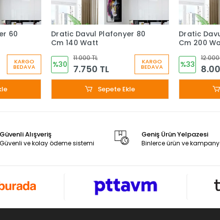
er 60
Dratic Davul Plafonyer 80
Dratic Davu
Cm 140 Watt
Cm 200 Wa
11.000 TL
12.000
KARGO
KARGO
%30
%33
7.750 TL
8.00
BEDAVA
BEDAVA
kle
Sepete Ekle
Güvenli Alışveriş
Geniş Ürün Yelpazesi
Güvenli ve kolay ödeme sistemi
Binlerce ürün ve kampany