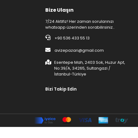
Bize Ulaşın
7/24 Aktifiz! Her zaman sorularınızı
whatsapp üzerinden sorabilirsiniz..
+90 536 433 55 13
avizepazari@gmail.com
Esentepe Mah, 2403 Sok, Huzur Apt,
No:39/A, 34265, Sultangazi /
İstanbul-Türkiye
Bizi Takip Edin