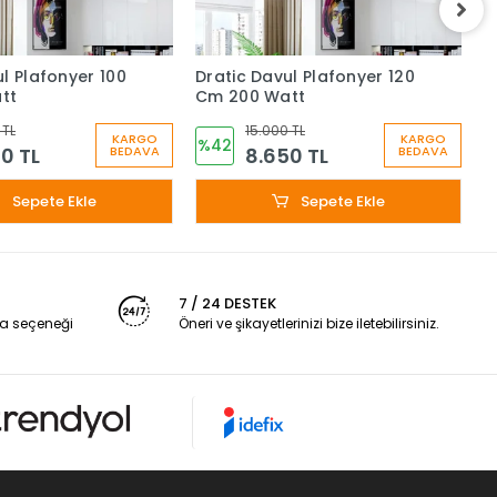
l Plafonyer 100
Dratic Davul Plafonyer 120
B
tt
Cm 200 Watt
G
 TL
15.000 TL
KARGO
KARGO
%42
0 TL
8.650 TL
BEDAVA
BEDAVA
Sepete Ekle
Sepete Ekle
7 / 24 DESTEK
a seçeneği
Öneri ve şikayetlerinizi bize iletebilirsiniz.