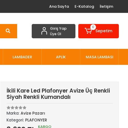
Ana Sayfa
E-Katalog
İletişim
0
Giriş Yap
Sepetim
Üye Ol
LAMBADER
APLİK
MASA LAMBASI
İkili Kare Led Plafonyer Avize Üç Renkli
Siyah Renkli Kumandalı
Marka:
Avize Pazarı
Kategori:
PLAFONYER
KARGO