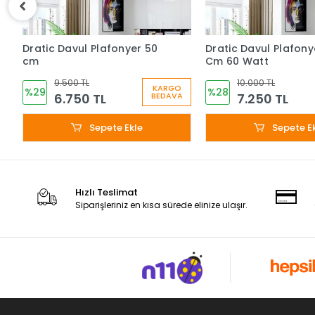
Dratic Davul Plafonyer 50
Dratic Davul Plafony
cm
Cm 60 Watt
9.500 TL
10.000 TL
KARGO
%29
%28
6.750 TL
7.250 TL
BEDAVA
Sepete Ekle
Sepete E
Hızlı Teslimat
Siparişleriniz en kısa sürede elinize ulaşır.