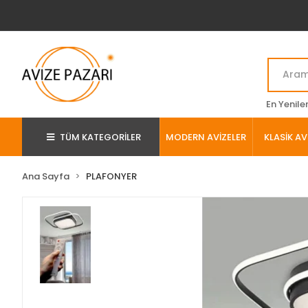
En Yenile
TÜM KATEGORİLER
MODERN AVİZELER
KLASİK AV
Ana Sayfa
PLAFONYER