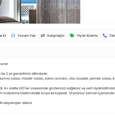
e Et
Yorum Yaz
Karşılaştır
Fiyat Alarmı
Tel
sunar.
e 2 yıl garantimiz altındadır.
rma odası, misafir odası, salon, koridor, ofis, tuvalet, yemek odası, k
 A+ kalite LED'ler sayesinde gözlerinizi sağlıksız ve sert aydınlatmad
inyum malzeme Elektrostatik boya ile kaplıdır. Ürününüz zaman içerisin
 alışverişler dileriz.