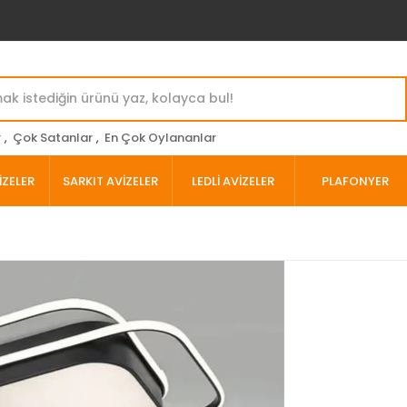
r
,
Çok Satanlar
,
En Çok Oylananlar
İZELER
SARKIT AVİZELER
LEDLİ AVİZELER
PLAFONYER