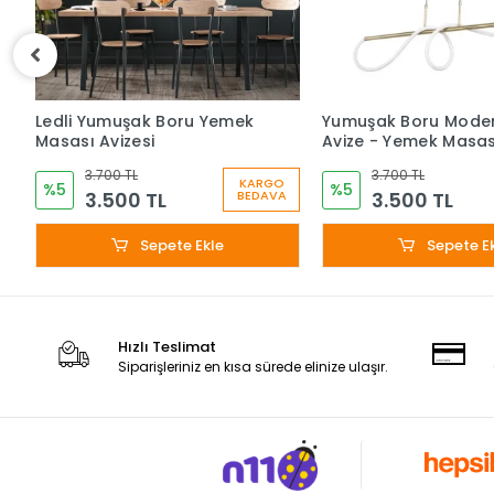
Ledli Yumuşak Boru Yemek
Yumuşak Boru Moder
Masası Avizesi
Avize - Yemek Masas
3.700 TL
3.700 TL
KARGO
%5
%5
3.500 TL
3.500 TL
BEDAVA
Sepete Ekle
Sepete E
Hızlı Teslimat
Siparişleriniz en kısa sürede elinize ulaşır.