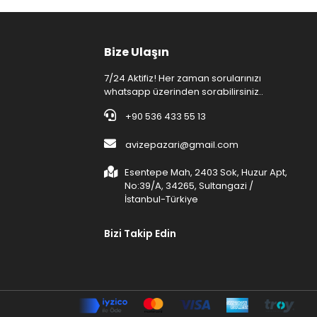
Bize Ulaşın
7/24 Aktifiz! Her zaman sorularınızı
whatsapp üzerinden sorabilirsiniz..
+90 536 433 55 13
avizepazari@gmail.com
Esentepe Mah, 2403 Sok, Huzur Apt,
No:39/A, 34265, Sultangazi /
İstanbul-Türkiye
Bizi Takip Edin