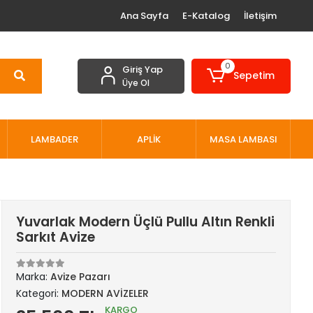
Ana Sayfa
E-Katalog
İletişim
0
Giriş Yap
Sepetim
Üye Ol
LAMBADER
APLİK
MASA LAMBASI
Yuvarlak Modern Üçlü Pullu Altın Renkli
Sarkıt Avize
Marka:
Avize Pazarı
Kategori:
MODERN AVİZELER
KARGO