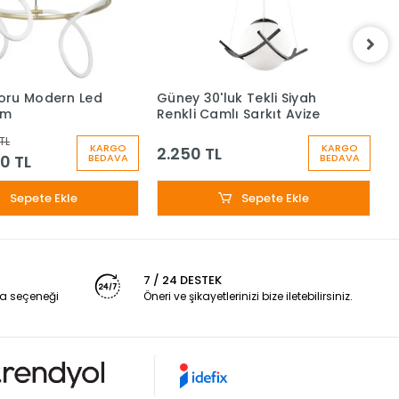
oru Modern Led
Güney 30'luk Tekli Siyah
G
cm
Renkli Camlı Sarkıt Avize
R
TL
KARGO
KARGO
2.250 TL
2
0 TL
BEDAVA
BEDAVA
Sepete Ekle
Sepete Ekle
7 / 24 DESTEK
a seçeneği
Öneri ve şikayetlerinizi bize iletebilirsiniz.