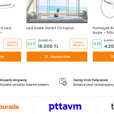
n Led
Led Avize Sarkıt Octopus
Yumuşak B
ı
Avize - 50
22.000 TL
5.600 
KARGO
KARGO
%27
%25
16.000 TL
4.20
BEDAVA
BEDAVA
kle
Sepete Ekle
Güvenli Alışveriş
Geniş Ürün Yelpazesi
Güvenli ve kolay ödeme sistemi
Binlerce ürün ve kampany