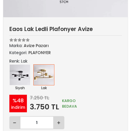
Eaos Lak Ledli Plafonyer Avize
Marka:
Avize Pazarı
Kategori:
PLAFONYER
Renk: Lak
Siyah
Lak
7.250 TL
%48
KARGO
3.750 TL
BEDAVA
indirim