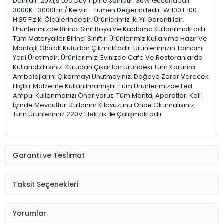
Dahildir. 20X1,5 Led Duy Tipine Sahiptir. 30W Gücündedir.
3000K- 3000Lm / Kelvin - Lumen Değerindedir. W:100 L:100
H:35 Fiziki Ölçülerindedir. Ürünlerimiz İki Yıl Garantilidir.
Ürünlerimizde Birinci Sınıf Boya Ve Kaplama Kullanılmaktadır.
Tüm Materyaller Birinci Sınıftır. Ürünlerimiz Kullanıma Hazır Ve
Montajlı Olarak Kutudan Çıkmaktadır. Ürünlerimizin Tamamı
Yerli Üretimdir. Ürünlerimizi Evinizde Cafe Ve Restoranlarda
Kullanabilirsiniz. Kutudan Çıkarılan Üründeki Tüm Koruma
Ambalajlarını Çıkarmayı Unutmayınız. Doğaya Zarar Verecek
Hiçbir Malzeme Kullanılmamıştır. Tüm Ürünlerimizde Led
Ampul Kullanmanızı Öneriyoruz. Tüm Montaj Aparatları Koli
İçinde Mevcuttur. Kullanım Kılavuzunu Önce Okumalısınız.
Tüm Ürünlerimiz 220V Elektrik İle Çalışmaktadır.
Garanti ve Teslimat
Taksit Seçenekleri
Yorumlar