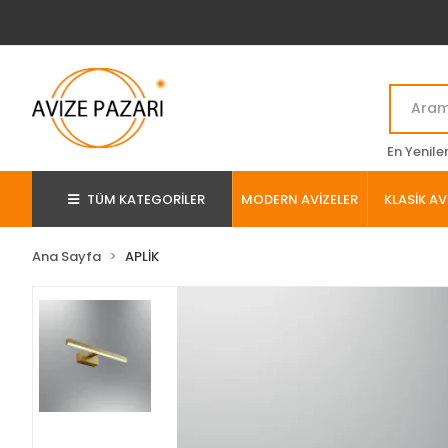
En Yenile
TÜM KATEGORİLER
MODERN AVİZELER
KLASİK AV
Ana Sayfa
APLİK