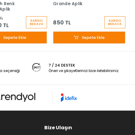
h Renk
Grande Aplik
N
Aplik
TL
KARGO
KARGO
850 TL
4
0 TL
BEDAVA
BEDAVA
Sepete Ekle
Sepete Ekle
7 / 24 DESTEK
a seçeneği
Öneri ve şikayetlerinizi bize iletebilirsiniz.
Bize Ulaşın