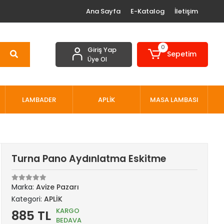
Ana Sayfa
E-Katalog
İletişim
0
Giriş Yap
Sepetim
Üye Ol
LAMBADER
APLİK
MASA LAMBASI
Turna Pano Aydınlatma Eskitme
Marka:
Avize Pazarı
Kategori:
APLİK
KARGO
885 TL
BEDAVA