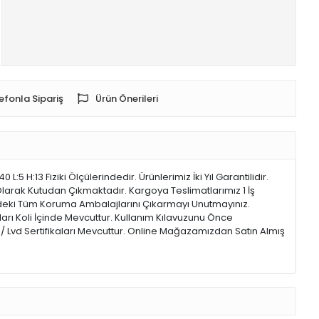
efonla Sipariş
Ürün Önerileri
H:13 Fiziki Ölçülerindedir. Ürünlerimiz İki Yıl Garantilidir.
 Olarak Kutudan Çıkmaktadır. Kargoya Teslimatlarımız 1 İş
ündeki Tüm Koruma Ambalajlarını Çıkarmayı Unutmayınız.
ı Koli İçinde Mevcuttur. Kullanım Kılavuzunu Önce
/ Lvd Sertifikaları Mevcuttur. Online Mağazamızdan Satın Almış