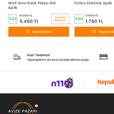
Wall Altın Renk Pleksi İkili
Polino Eskitme Aplik
Aplik
8.000 TL
3.500 TL
KARGO
%32
%50
5.450 TL
1.750 TL
BEDAVA
Sepete Ekle
Sepete E
Hızlı Teslimat
Siparişleriniz en kısa sürede elinize ulaşır.