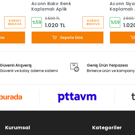
Aconn Bakır Renk
Aconn Siya
Kaplamalı Aplik
Kaplamalı 
2.500 TL
2.500 
KARGO
KARGO
%59
%59
1.020 TL
1.02
BEDAVA
BEDAVA
kle
Sepete Ekle
Güvenli Alışveriş
Geniş Ürün Yelpazesi
Güvenli ve kolay ödeme sistemi
Binlerce ürün ve kampany
Kurumsal
Kategoriler