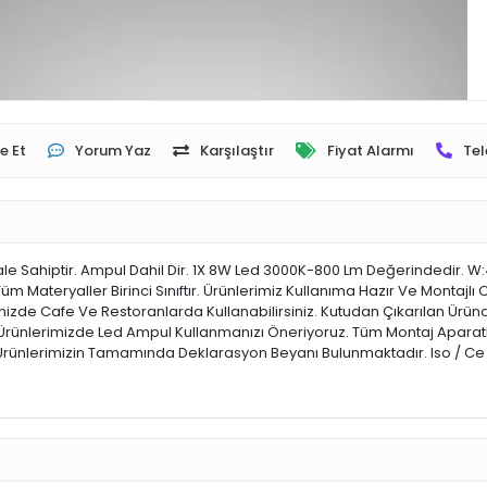
e Et
Yorum Yaz
Karşılaştır
Fiyat Alarmı
Tel
ahiptir. Ampul Dahil Dir. 1X 8W Led 3000K-800 Lm Değerindedir. W:40 L:5 
üm Materyaller Birinci Sınıftır. Ürünlerimiz Kullanıma Hazır Ve Montajlı
vinizde Cafe Ve Restoranlarda Kullanabilirsiniz. Kutudan Çıkarılan Ür
rünlerimizde Led Ampul Kullanmanızı Öneriyoruz. Tüm Montaj Aparatlar
. Ürünlerimizin Tamamında Deklarasyon Beyanı Bulunmaktadır. Iso / Ce 